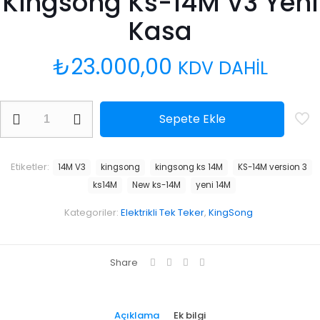
Kingsong Ks-14M V3 Yeni
Kasa
₺
23.000,00
KDV DAHİL
Kingsong
Sepete Ekle
Ks-
14M
V3
Yeni
Etiketler:
14M V3
kingsong
kingsong ks 14M
KS-14M version 3
Kasa
ks14M
New ks-14M
yeni 14M
adet
Kategoriler:
Elektrikli Tek Teker
,
KingSong
Share
Açıklama
Ek bilgi