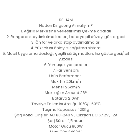
KS-14M
Neden Kingsong Almalıyım?
1. Ağırlık Merkezine yerleştirilmiş Çekme aparatı
2. Rengarenk aydınlatma ledleri, batarya pil düzeyi göstergesi
3. Ön far ve arka stop aydınlatmaları
4. Yüksek ısı önleyici soğutma sistemi
5. Mobil Uygulama desteği, çeşitli sürüş modları, hız göstergesi/ pil
yüzdesi
6. Yumuşak yan pedler
7. Far Sensörü
Ürün Performansı
Max. hız 20km/h
Menzil 25km/h
Max. eğim Around 28°
Batarya 210wh
Tavsiye Edilen Isı Aralığı -10℃/+60℃
Taşıma Kapasitesi 120Kg
Şarj Voltaj Girişleri AC 80~240 V , Çıkışları DC 67.2V、2A
Şarj Süresi 1,5 hours
Motor Gücü 800W
Max. Güç 2400W