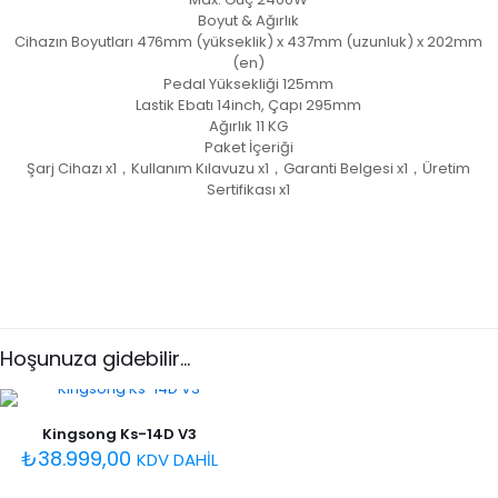
Boyut & Ağırlık
Cihazın Boyutları 476mm (yükseklik) x 437mm (uzunluk) x 202mm
(en)
Pedal Yüksekliği 125mm
Lastik Ebatı 14inch, Çapı 295mm
Ağırlık 11 KG
Paket İçeriği
Şarj Cihazı x1，Kullanım Kılavuzu x1，Garanti Belgesi x1，Üretim
Sertifikası x1
Renk
Beyaz, Siyah
Hoşunuza gidebilir…
Kingsong Ks-14D V3
₺
38.999,00
KDV DAHİL